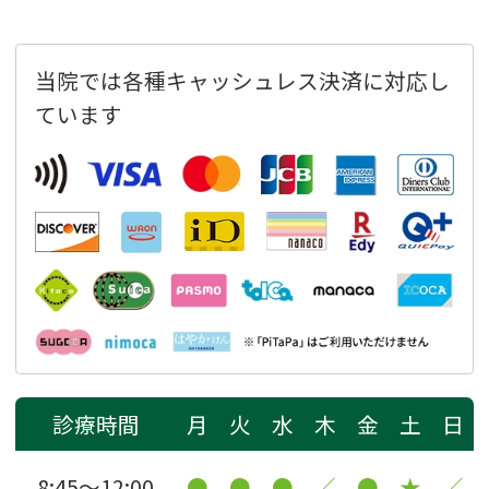
当院では各種キャッシュレス決済に対応し
ています
診療時間
月
火
水
木
金
土
日
8:45〜12:00
●
●
●
／
●
★
／