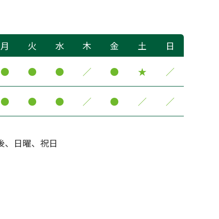
月
火
水
木
金
土
日
●
●
●
／
●
★
／
●
●
●
／
●
／
／
後、日曜、祝日