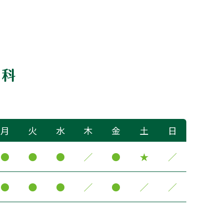
月
火
水
木
金
土
日
●
●
●
／
●
★
／
●
●
●
／
●
／
／