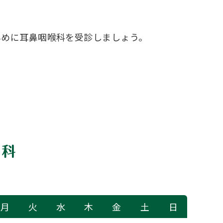
早めに耳鼻咽喉科を受診しましょう。
月
火
水
木
金
土
日