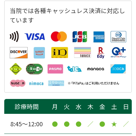
当院では各種キャッシュレス決済に対応し
ています
診療時間
月
火
水
木
金
土
日
8:45〜12:00
●
●
●
／
●
★
／